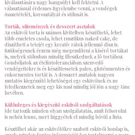
kiválasztására nagy hangsúlyt kell fektetni. A
választásnál érdemes figyelembe venni, a vendégek
összetételét, korosztályát és stílusát is.
Torták, sütemények és desszert asztalok
Az esküvői torta is számos kivitelben készíthető, lehet
több emeletes csoda, lehet rusztikus naked cake, de
díszítheti a tetejét egy kreatív rátok jellemző dísz is.
Szükségesnek érzem még megemlíteni a kísérő tortákat
is, melyek stílusban mindig illeszkednek a fő tortához.
Gondoljatok az ételintoleranciában szenvedő
vendégeitekre is és készíttessetek paleo, gluténmentes és
cukormentes tortát is. A desszert asztalok nagyon
mutatós kiegészítő lehetőségei egy esküvőnek és ne
feledkezzetek meg egy kis nasi mindig jól jön a nagy tánc
hevében.
Különleges és kiegészítő esküvői szolgáltatások
Ide tartozik minden olyan szolgálatatás, amit felsorolni
is nehéz lenne, mert higgyétek el mindig bővül a lista.
Készülhet akár az esküvőtökre szabott esküvői honlap is,
amely minden fontos információt fog tartalmazni a nagy