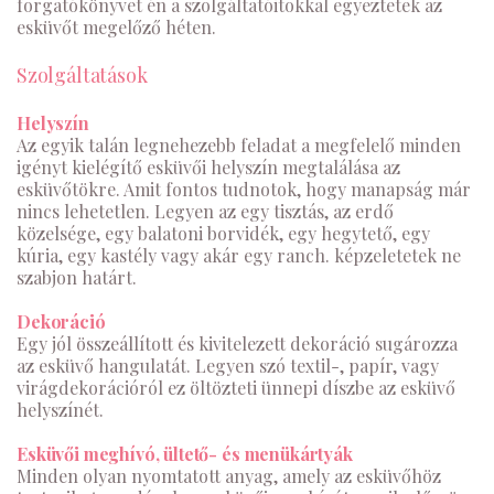
forgatókönyvet én a szolgáltatóitokkal egyeztetek az
esküvőt megelőző héten.
Szolgáltatások
Helyszín
Az egyik talán legnehezebb feladat a megfelelő minden
igényt kielégítő esküvői helyszín megtalálása az
esküvőtökre. Amit fontos tudnotok, hogy manapság már
nincs lehetetlen. Legyen az egy tisztás, az erdő
közelsége, egy balatoni borvidék, egy hegytető, egy
kúria, egy kastély vagy akár egy ranch. képzeletetek ne
szabjon határt.
Dekoráció
Egy jól összeállított és kivitelezett dekoráció sugározza
az esküvő hangulatát. Legyen szó textil-, papír, vagy
virágdekorációról ez öltözteti ünnepi díszbe az esküvő
helyszínét.
Esküvői meghívó, ültető- és menükártyák
Minden olyan nyomtatott anyag, amely az esküvőhöz