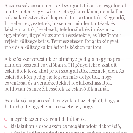
A szervezés során nem kell szolgáltatókat keresgélnetek
a Interneten vagy az ismeretségi körökben, nem kell a
sok-sok résztvevővel kapcsolatot tartanotok. Elegendő,
ha velem egyeztettek, hiszen én mindent intézek és
kézben tartok, levelezek, telefonálok és intézem az
ügyeiteket, figyelek az apró részletekre, és kiszűröm a
rejtett költségeket is. Természetesen forgatókönyvet
írok és a költségkalkulációt is kézben tartom.
A közös szervezésünk eredménye pedig a nagy napra
minden összeáll és valóban a Ti igényeitekre szabott
esküvőtök lesz, ahol profi szolgáltatók lesznek jelen. Az
esküvőtökön pedig ne legyen más dolgotok, hogy
egymással és a vendégeitekkel foglalkozhassatok,
boldogan és megélhessétek az esküvőtök napját.
Az esküvő napján ezért vagyok ott az elejétől, hogy a
háttérből felügyeljem a részleteket, hogy:
megérkezzenek a rendelt bútorok,
kialakuljon a csodaszép és megálmodott dekoráció,