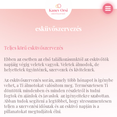
M
esküvőszervezés
Teljes körű esküvőszervezés
Ebben az esetben az első találkozásunktól az esküvőtök
napjáig végig veletek vagyok. Veletek álmodok, de
helyettetek ügyintézek, szervezek és kivitelezek.
Az esküvőszervezés során, amely több hónapot is igénybe
vehet, a Ti álmotokat valósítom meg. Természetesen Ti
döntötök mindenben és minden részletről is tudni
fogtok én ajánlok és javaslok az igényeitekre szabottan.
Abban tudok segíteni a legtöbbet, hogy stresszmentesen
teljen a szervezési időszak és az esküvő napján is a
pillanatokat megtudjátok élni.