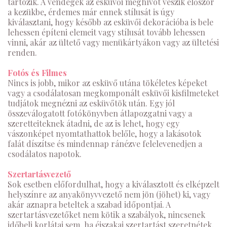
tartozik. A vendégek az esküvői meghívót veszik először
a kezükbe, érdemes már ennek stílusát is úgy
kiválasztani, hogy később az esküvői dekorációba is bele
lehessen építeni elemeit vagy stílusát tovább lehessen
vinni, akár az ültető vagy menükártyákon vagy az ültetési
renden.
Fotós és Filmes
Nincs is jobb, mikor az esküvő utána tökéletes képeket
vagy a csodálatosan megkomponált esküvői kisfilmeteket
tudjátok megnézni az esküvőtök után. Egy jól
összeválogatott fotókönyvben átlapozgatni vagy a
szeretteiteknek átadni, de az is lehet, hogy egy
vászonképet nyomtathattok belőle, hogy a lakásotok
falát díszítse és mindennap ránézve felelevenedjen a
csodálatos napotok.
Szertartásvezető
Sok esetben előfordulhat, hogy a kiválasztott és elképzelt
helyszínre az anyakönyvvezető nem jön (jöhet) ki, vagy
akár aznapra beteltek a szabad időpontjai. A
szertartásvezetőket nem kötik a szabályok, nincsenek
időbeli korlátai sem, ha éjszakai szertartást szeretnétek,