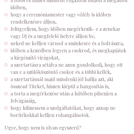
a fotós és filmes mindent rögzíteni tudjon a megadott
időben,
hogy a ceremóniamester vagy vőfély is időben
rendelkezésre álljon,
felügyeljem, hogy időben megérkezik- e a zenekar
vagy DJ és a megfelelő helyre álljon be,
neked ne kelljen várnod a sminkesre és a fodrászra,
időben a kezedben legyen a csokrod, és megkapjátok
a kiegészítő virágokat,
a szertartásra sétálva ne azon gondolkodj, hogy ott
van e a szülőköszöntő csokor és a többi kellék,
a szertartásnál majd mindenki jól hallja azt, aki
összead Titeket, hiszen kiépül a hangosítás is,
a torta a megérkezése után a hűtőben pihenjen a
felvágásáig,
hogy kifizessem a szolgáltatókat, hogy aznap ne
borítékokkal kelljen rohangálnotok.
Ugye, hogy nem is olyan egyszerű?