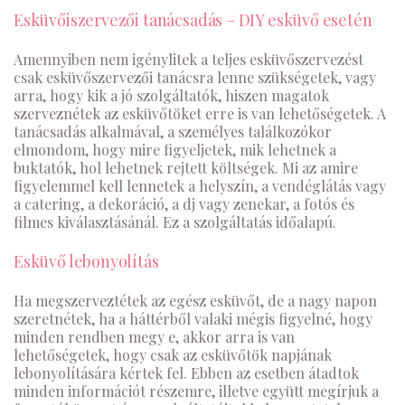
Esküvőiszervezői tanácsadás – DIY esküvő esetén
Amennyiben nem igénylitek a teljes esküvőszervezést
csak esküvőszervezői tanácsra lenne szükségetek, vagy
arra, hogy kik a jó szolgáltatók, hiszen magatok
szerveznétek az esküvőtöket erre is van lehetőségetek. A
tanácsadás alkalmával, a személyes találkozókor
elmondom, hogy mire figyeljetek, mik lehetnek a
buktatók, hol lehetnek rejtett költségek. Mi az amire
figyelemmel kell lennetek a helyszín, a vendéglátás vagy
a catering, a dekoráció, a dj vagy zenekar, a fotós és
filmes kiválasztásánál. Ez a szolgáltatás időalapú.
Esküvő lebonyolítás
Ha megszerveztétek az egész esküvőt, de a nagy napon
szeretnétek, ha a háttérből valaki mégis figyelné, hogy
minden rendben megy e, akkor arra is van
lehetőségetek, hogy csak az esküvőtök napjának
lebonyolítására kértek fel. Ebben az esetben átadtok
minden információt részemre, illetve együtt megírjuk a