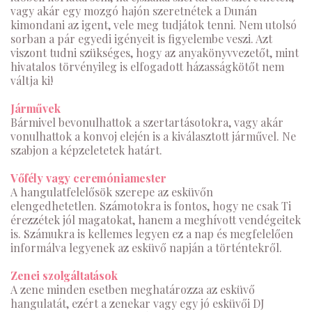
vagy akár egy mozgó hajón szeretnétek a Dunán
kimondani az igent, vele meg tudjátok tenni. Nem utolsó
sorban a pár egyedi igényeit is figyelembe veszi. Azt
viszont tudni szükséges, hogy az anyakönyvvezetőt, mint
hivatalos törvényileg is elfogadott házasságkötőt nem
váltja ki!
Járművek
Bármivel bevonulhattok a szertartásotokra, vagy akár
vonulhattok a konvoj elején is a kiválasztott járművel. Ne
szabjon a képzeletetek határt.
Vőfély vagy ceremóniamester
A hangulatfelelősök szerepe az esküvőn
elengedhetetlen. Számotokra is fontos, hogy ne csak Ti
érezzétek jól magatokat, hanem a meghívott vendégeitek
is. Számukra is kellemes legyen ez a nap és megfelelően
informálva legyenek az esküvő napján a történtekről.
Zenei szolgáltatások
A zene minden esetben meghatározza az esküvő
hangulatát, ezért a zenekar vagy egy jó esküvői DJ