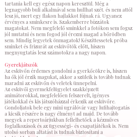
tartania kell egy egész napon keresztül. Még a
legnagyobb buli alkalmával sem hullhat szét. és nem attól
lesz jó, mert egy flakon hajlakkot fújnak rá. Ugyanez
érvényes a sminkesre is. Szakemberre bízzátok
magatokat. Nem megfelelő sminkkel a fotókon sem fogsz
jól mutatni és nem fogod jól érezni magad a bőrödben
sem. Mindig legyetek önmagatok! Készíttessetek próba
sminket és frizurát az esküvőtök előtt, hiszen
megnyugtatás lesz számotokra a nagy napon.
Gyerekjátszók
Az esküvőn érdemes gondolni a gyerkőcökre is, hiszen
ha ők jól érzik magukat, akkor a szüleik is tovább tudnak
maradni az esküvőn és veletek ünnepelni.
Az esküvői gyermekfelügyelet szakképzett
animátorokkal, megfelelően felszerelt, igényes
játékokkal és kis játszóházzal érkezik az esküvőre.
Gondoljatok bele egy mini ugrálóvár vagy lufihajtogatás
a kicsik részére is nagy élményt ad majd. De tovább
megyek a repertoárjukban fellelhetőek a kézműves
foglalkozások és az ügyességi- és csapatjátékok is. Nem
utolsó sorban altatást is tudnak biztosítani a