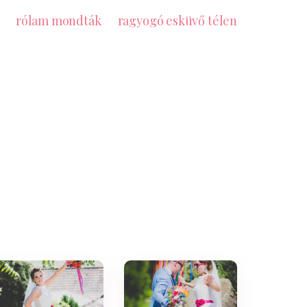
rólam mondták
ragyogó esküvő télen
szervező