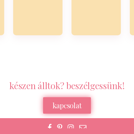
készen álltok? beszélgessünk!
kapcsolat
Facebook
Pinterest
Instagram
E-