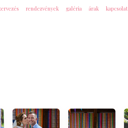
zervezés
rendezvények
galéria
árak
kapcsolat
 csigu – mikor a 
házasodik :)