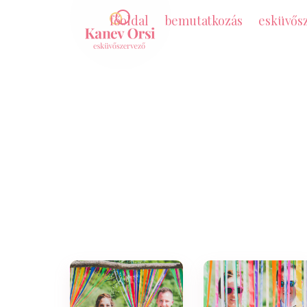
főoldal
bemutatkozás
esküvős
orsi és